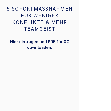
5 SOFORTMASSNAHMEN
FÜR WENIGER
KONFLIKTE & MEHR
TEAMGEIST
Hier eintragen und PDF für 0€
downloaden: