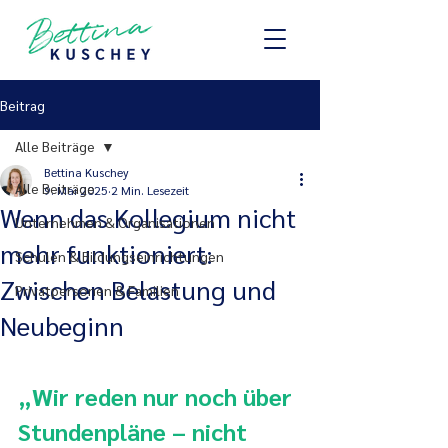
Beitrag
Alle Beiträge
Bettina Kuschey
Alle Beiträge
9. Mai 2025
2 Min. Lesezeit
Wenn das Kollegium nicht
Unternehmen & Organisationen
mehr funktioniert:
Schulen & Bildungseinrichtungen
Zwischen Belastung und
Privatpersonen & Familien
Neubeginn
„Wir reden nur noch über 
Stundenpläne – nicht 