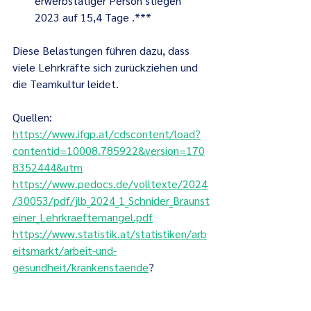
erwerbstätiger Person stiegen 
2023 auf 15,4 Tage .***
Diese Belastungen führen dazu, dass 
viele Lehrkräfte sich zurückziehen und 
die Teamkultur leidet.
Quellen: 
https://www.ifgp.at/cdscontent/load?
contentid=10008.785922&version=170
8352444&utm
https://www.pedocs.de/volltexte/2024
/30053/pdf/jlb_2024_1_Schnider_Braunst
einer_Lehrkraeftemangel.pdf
https://www.statistik.at/statistiken/arb
eitsmarkt/arbeit-und-
gesundheit/krankenstaende
?